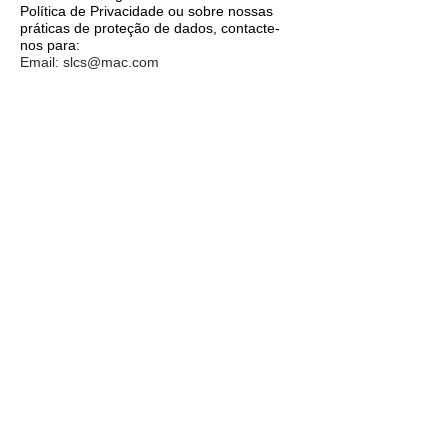
Política de Privacidade ou sobre nossas
práticas de proteção de dados, contacte-
nos para:
Email:
slcs@mac.com
Endereço: Largo da Alcáçova 3,
2000-210
Santarém - Portugal
Telefone:
+351 243 304030
/936080100
*Última atualização: 1 Maio 2021
RECLAMAÇÕES E CONFLITOS
II- ARBITRAGEM DE CONFLITOS DE
CONSUMO
Para os devidos efeitos, a Casa da
Alcáçova aderiu a este Centro. Por
conseguinte e em caso de conflito, o
Consumidor poderá recorrer a esta
Entidade através do telefone
213 847 484
,
ou do website
https://www.cniacc.pt
III- Livro de Reclamações
A Casa da Alcáçova tem
Livro de
reclamações electrónico.
iV- A Casa da Alcáçova é um
empreendimentos turísticos registado no