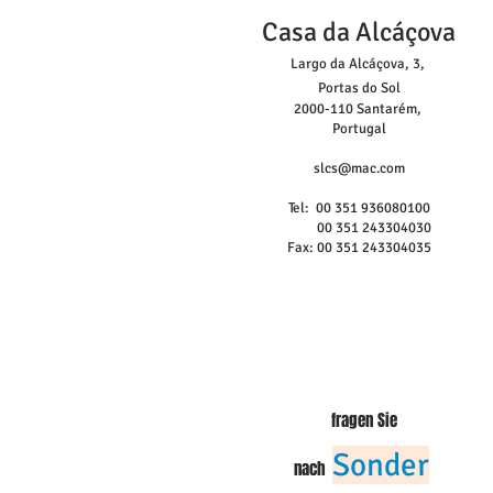
Casa da Alcáçova
Largo da Alcáçova, 3,
Portas do Sol
2000-110 Santarém,
Portugal
slcs@mac.com
Tel: 00 351 936080100
00 351 243304030
Fax: 00 351 243304035
fragen Sie
Sonder
nach